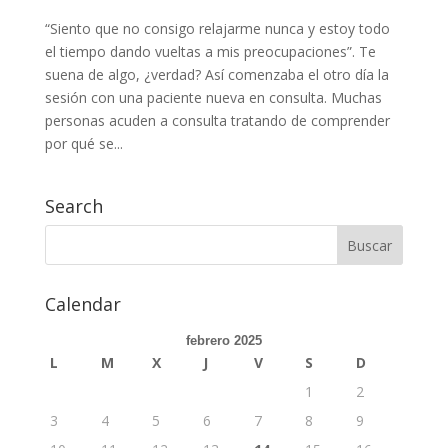
“Siento que no consigo relajarme nunca y estoy todo
el tiempo dando vueltas a mis preocupaciones”. Te
suena de algo, ¿verdad? Así comenzaba el otro día la
sesión con una paciente nueva en consulta. Muchas
personas acuden a consulta tratando de comprender
por qué se...
Search
Calendar
febrero 2025
L
M
X
J
V
S
D
1
2
3
4
5
6
7
8
9