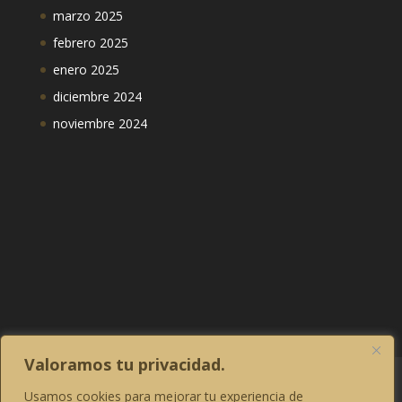
marzo 2025
febrero 2025
enero 2025
diciembre 2024
noviembre 2024
Valoramos tu privacidad.
Aviso legal
Política de privacidad
Usamos cookies para mejorar tu experiencia de
Política de Cookies