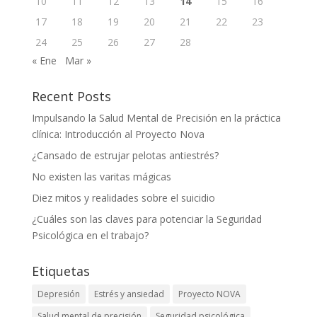
10
11
12
13
14
15
16
17
18
19
20
21
22
23
24
25
26
27
28
« Ene
Mar »
Recent Posts
Impulsando la Salud Mental de Precisión en la práctica
clínica: Introducción al Proyecto Nova
¿Cansado de estrujar pelotas antiestrés?
No existen las varitas mágicas
Diez mitos y realidades sobre el suicidio
¿Cuáles son las claves para potenciar la Seguridad
Psicológica en el trabajo?
Etiquetas
Depresión
Estrés y ansiedad
Proyecto NOVA
Salud mental de precisión
Seguridad psicológica