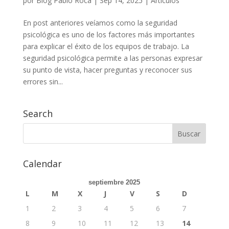
por
Blog Pablo Roca
|
Sep 14, 2025
|
Artículos
En post anteriores veíamos como la seguridad
psicológica es uno de los factores más importantes
para explicar el éxito de los equipos de trabajo. La
seguridad psicológica permite a las personas expresar
su punto de vista, hacer preguntas y reconocer sus
errores sin...
Search
Calendar
septiembre 2025
L
M
X
J
V
S
D
1
2
3
4
5
6
7
8
9
10
11
12
13
14